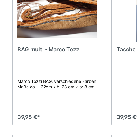
Sport/Trekking
Anzugsschuhe
Badeschuhe
BAG multi - Marco Tozzi
Tasche 
Marco Tozzi BAG. verschiedene Farben
Maße ca. l: 32cm x h: 28 cm x b: 8 cm
39,95 €*
39,95 €